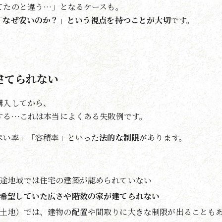
てたのと違う…」となるケースも。
「なぜ安いのか？」という視点を持つことが大切
です。
建てられない
購入してから、
する…これは本当によくある失敗例です。
ぺい率」「容積率」といった
法的な制限
があります。
途地域では住宅の建築が認められていない
希望していた広さや階数の家が建てられない
土地）では、建物の配置や間取りに大きな制限が出ることも