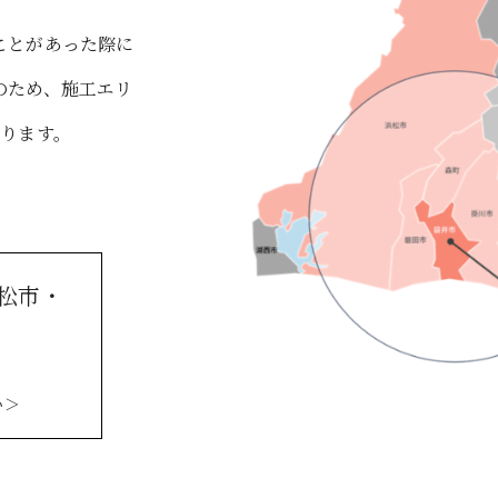
ことがあった際に
のため、施工エリ
おります。
松市・
い＞